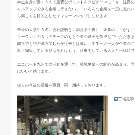
学生自身が働くうえで重要なポイントをタビテーマに「今、注目の
キルアップできる企業に行きたい」「いろんな企業を一度に見たい
ら楽しくを目的としたインターンシップになります。
県外の大学生６名に会社説明と工場見学の後に「企業のここがすご
リーワン」の３つのテーマのもと企業の動画を作成していただきま
弊社でも初の試みでしたが従来とは違い、学生一人一人が企業のこ
影・編集している姿はそれはもう、仕事をしている大人と一緒に見
エコポート九州での活動を通して、環境事業への関心が高まり、学
ばいいと感じます。
彼らの今後の活躍を職員一同、期待しております。
工場見学